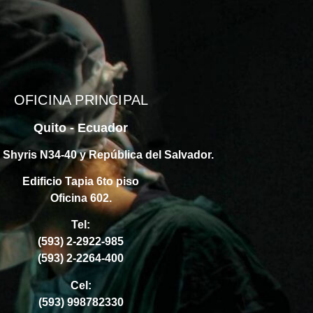
OFICINA PRINCIPAL
Quito - Ecuador
s Shyris N34-40 y República del Salvador.
Edificio Tapia 6to piso
Oficina 602.
Tel:
(593) 2-2922-985
(593) 2-2264-400
Cel:
(593) 998782330