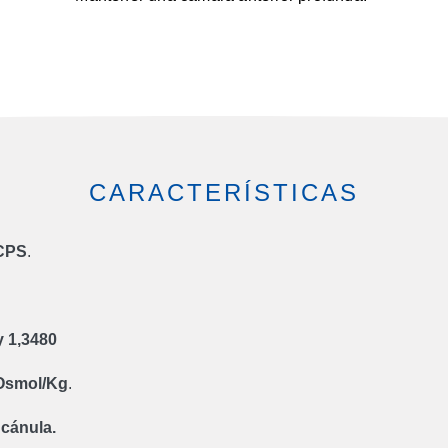
CARACTERÍSTICAS
 CPS
.
y 1,3480
Osmol/Kg
.
 cánula.