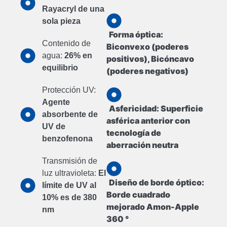
Rayacryl de una
sola pieza
Forma óptica:
Contenido de
Biconvexo (poderes
agua:
26% en
positivos), Bicóncavo
equilibrio
(poderes negativos)
Protección UV:
Agente
Asfericidad:
Superficie
absorbente de
asférica anterior con
UV de
tecnología de
benzofenona
aberración neutra
Transmisión de
luz ultravioleta:
El
Diseño de borde óptico:
límite de UV al
Borde cuadrado
10% es de 380
mejorado Amon-Apple
nm
360 ​​°