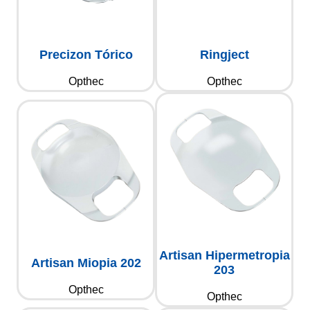
Precizon Tórico
Ringject
Opthec
Opthec
Artisan Hipermetropia
Artisan Miopia 202
203
Opthec
Opthec