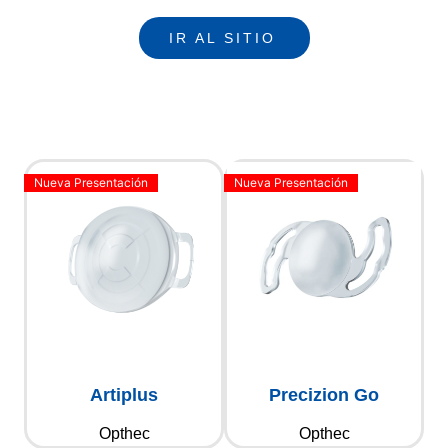
IR AL SITIO
Artiplus
Precizion Go
Opthec
Opthec