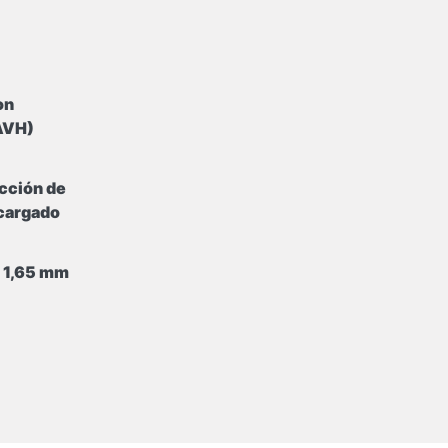
on
(AVH)
cción de
ecargado
e 1,65 mm