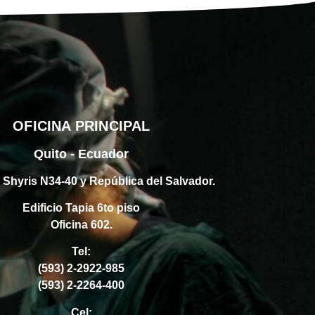
OFICINA PRINCIPAL
Quito - Ecuador
s Shyris N34-40 y República del Salvador.
Edificio Tapia 6to piso
Oficina 602.
Tel:
(593) 2-2922-985
(593) 2-2264-400
Cel: