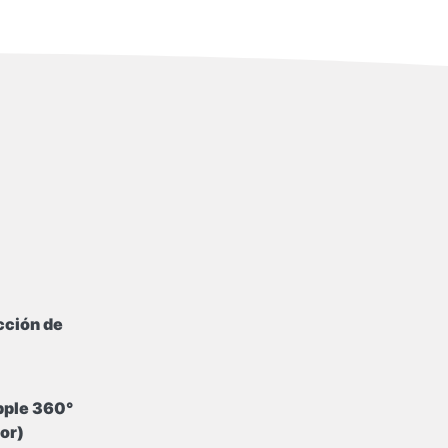
cción de
ple 360°
or)