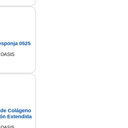
esponja 0525
OASIS
 de Colágeno
ón Extendida
OASIS