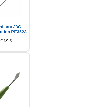
illete 23G
retina PE3523
OASIS