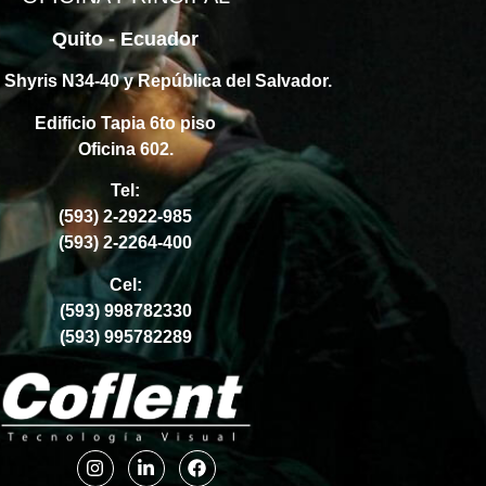
Quito - Ecuador
s Shyris N34-40 y República del Salvador.
Edificio Tapia 6to piso
Oficina 602.
Tel:
(593) 2-2922-985
(593) 2-2264-400
Cel:
(593) 998782330
(593) 995782289